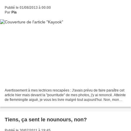
Publié le 01/08/2013 à 00:00
Par
Pia
Avertissement à mes lectrices rescapées : J'avais prévu de faire paraître cet
article hier mais devant la "pourritude" de mes photos, j'y ai renoncé. Atteinte
de flemmingite aiguë, je vous les livre malgré tout aujourd'hui. Non, mon
gilet n'est pas couvert...
Tiens, ça sent le nounours, non?
Publié le 30/07/2011 à 19:45