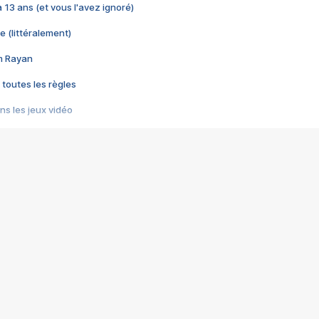
 a 13 ans (et vous l'avez ignoré)
e (littéralement)
im Rayan
 toutes les règles
s les jeux vidéo
us choquant de Rockstar ? - Le scandale BULLY
e plus moche de Steam
du RÊVE tourne au CAUCHEMAR
pendant 8 heures
it… à tort
umiliés par un jeu vidéo
ire - Final Fantasy 8
ti un empire - Age of Empires