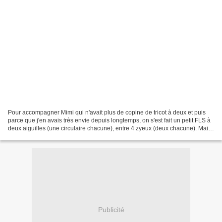
Pour accompagner Mimi qui n'avait plus de copine de tricot à deux et puis
parce que j'en avais très envie depuis longtemps, on s'est fait un petit FLS à
deux aiguilles (une circulaire chacune), entre 4 zyeux (deux chacune). Mais
tout d'abord, le FLS qu'est-ce...
Publicité