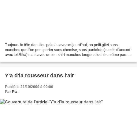
Toujours la tête dans les pelotes avec aujourd'hui, un petit gilet sans
manches que l'on peut porter sans chemise, sans pantalon (je suis d'accord
avec toi Rika) mais avec un tee-shirt manches longues tout de même parce
que c'est un gilet pour les non-frileuses...
Y'a d'la rousseur dans l'air
Publié le 21/10/2009 à 00:00
Par
Pia