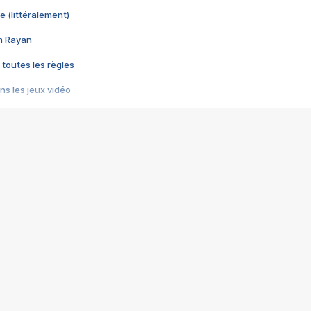
e (littéralement)
im Rayan
 toutes les règles
s les jeux vidéo
us choquant de Rockstar ? - Le scandale BULLY
e plus moche de Steam
du RÊVE tourne au CAUCHEMAR
pendant 8 heures
it… à tort
umiliés par un jeu vidéo
ire - Final Fantasy 8
ti un empire - Age of Empires