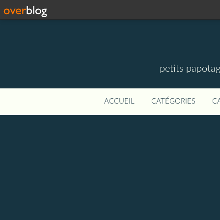
petits papotag
ACCUEIL
CATÉGORIES
C