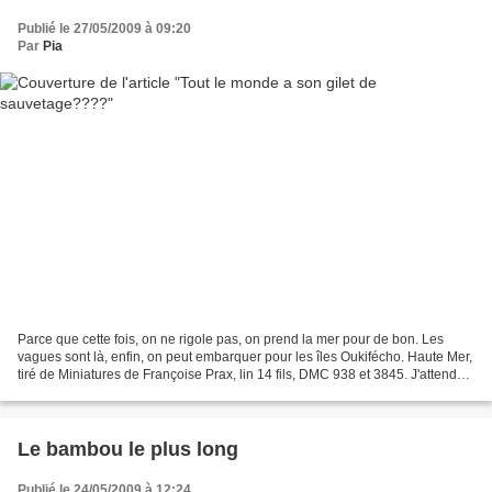
Publié le 27/05/2009 à 09:20
Par
Pia
Parce que cette fois, on ne rigole pas, on prend la mer pour de bon. Les
vagues sont là, enfin, on peut embarquer pour les îles Oukifécho. Haute Mer,
tiré de Miniatures de Françoise Prax, lin 14 fils, DMC 938 et 3845. J'attends
le feu vert du capitaine...
Le bambou le plus long
Publié le 24/05/2009 à 12:24