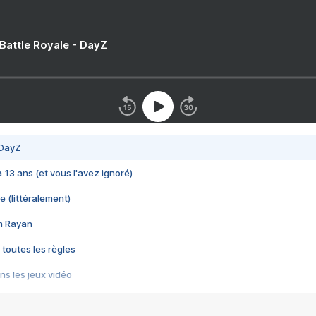
 Battle Royale - DayZ
 DayZ
 a 13 ans (et vous l'avez ignoré)
e (littéralement)
im Rayan
 toutes les règles
s les jeux vidéo
us choquant de Rockstar ? - Le scandale BULLY