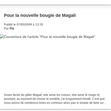
sais qu'elle n'a pas la...
Pour la nouvelle bougie de Magali
Publié le 07/05/2009 à 13:35
Par
Pia
Assez facile de gâter Magali, elle aime les coeurs, elle aime le rouge et
pourtant, au moment de choisir le modèle, j'ai longuement hésité. C'est que
nous avons de nombreux livres en commun alors pas si simple de faire un
choix. Je feuilletais donc tout...