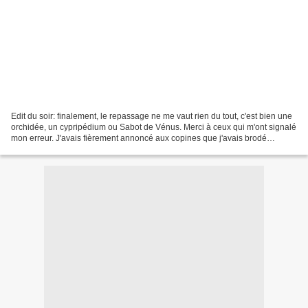
Edit du soir: finalement, le repassage ne me vaut rien du tout, c'est bien une
orchidée, un cypripédium ou Sabot de Vénus. Merci à ceux qui m'ont signalé
mon erreur. J'avais fièrement annoncé aux copines que j'avais brodé
l'orchidée de MTSA éditée en...