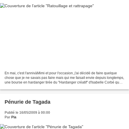
En mai, c'est l'annivàMimi et pour l'occasion, j'ai décidé de faire quelque
chose que je ne savais pas faire mais qui me faisait envie depuis longtemps,
une bourse en hardanger tirée du "Hardanger créatif" d'Isabelle Corbé que
j'ai rebaptisée "boursàcocotte",...
Pénurie de Tagada
Publié le 16/05/2009 à 00:00
Par
Pia